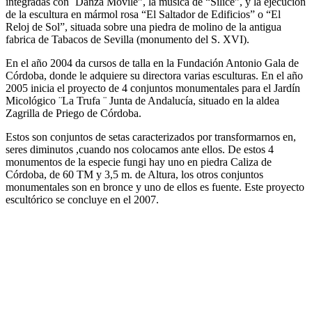
integradas con ¨Danza Movile”, la música de “Sílice”, y la ejecución
de la escultura en mármol rosa “El Saltador de Edificios” o “El
Reloj de Sol”, situada sobre una piedra de molino de la antigua
fabrica de Tabacos de Sevilla (monumento del S. XVI).
En el año 2004 da cursos de talla en la Fundación Antonio Gala de
Córdoba, donde le adquiere su directora varias esculturas. En el año
2005 inicia el proyecto de 4 conjuntos monumentales para el Jardín
Micológico ¨La Trufa ¨ Junta de Andalucía, situado en la aldea
Zagrilla de Priego de Córdoba.
Estos son conjuntos de setas caracterizados por transformarnos en,
seres diminutos ,cuando nos colocamos ante ellos. De estos 4
monumentos de la especie fungi hay uno en piedra Caliza de
Córdoba, de 60 TM y 3,5 m. de Altura, los otros conjuntos
monumentales son en bronce y uno de ellos es fuente. Este proyecto
escultórico se concluye en el 2007.