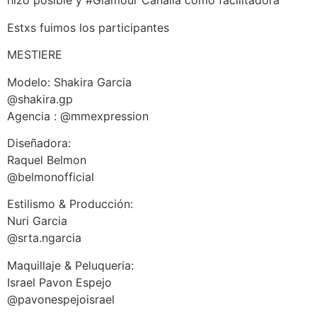
hizo posible y #Glamour Canalla como facilitadora
Estxs fuimos los participantes
MESTIERE
Modelo: Shakira Garcia
@shakira.gp
Agencia : @mmexpression
Diseñadora:
Raquel Belmon
@belmonofficial
Estilismo & Producción:
Nuri Garcia
@srta.ngarcia
Maquillaje & Peluqueria:
Israel Pavon Espejo
@pavonespejoisrael