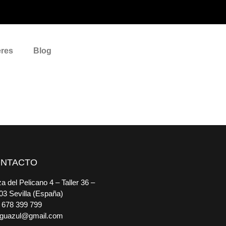
eres
Blog
NTACTO
a del Pelicano 4 – Taller 36 –
03 Sevilla (España)
 678 399 799
guazul@gmail.com