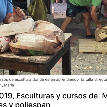
rsos de escultura donde están aprendiendo la talla directa 
er , Maria
019, Esculturas y cursos de: M
es y poliespan