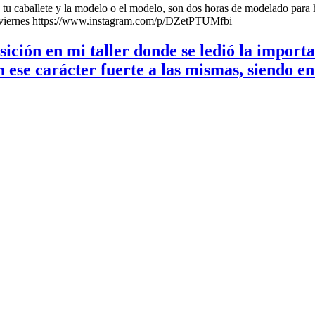
os, tu caballete y la modelo o el modelo, son dos horas de modelado par
 los viernes https://www.instagram.com/p/DZetPTUMfbi
ión en mi taller donde se ledió la importan
an ese carácter fuerte a las mismas, siendo 