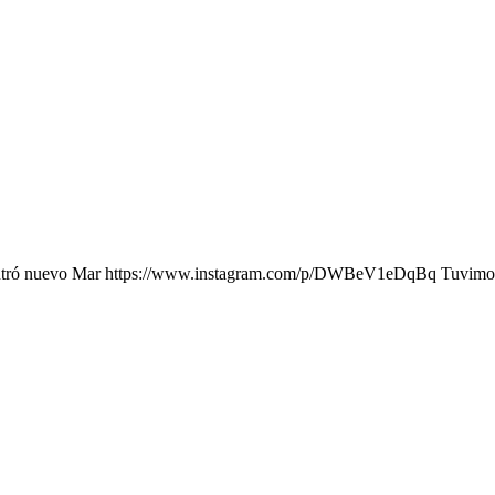
ncontró nuevo Mar https://www.instagram.com/p/DWBeV1eDqBq Tuvimos el