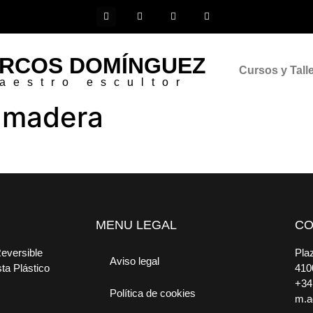
RCOS DOMÍNGUEZ
Cursos y Tall
aestro escultor
n-madera
MENU LEGAL
CO
Reversible
Plaz
Aviso legal
sta Plástico
410
+34
Política de cookies
m.a