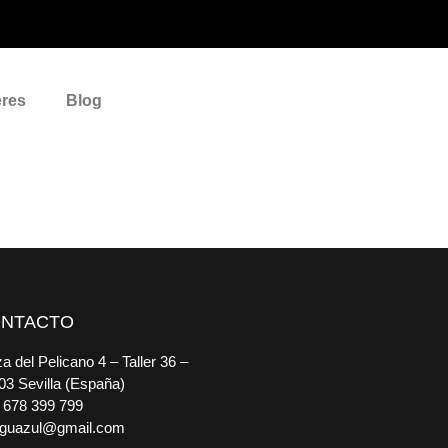
eres
Blog
NTACTO
a del Pelicano 4 – Taller 36 –
03 Sevilla (España)
 678 399 799
guazul@gmail.com