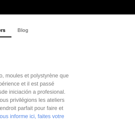
ers
Blog
do, moules et polystyrène que
rience et il est passé
de iniciación a profesional.
us privilégions les ateliers
ndroit parfait pour faire et
ous informe ici, faites votre