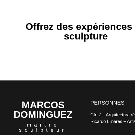
Offrez des expériences
sculpture
MARCOS
PERSONNES
DOMINGUEZ
Ctrl Z
– Arquitectura ré
Ricardo Llinares
– Arti
maître
sculpteur