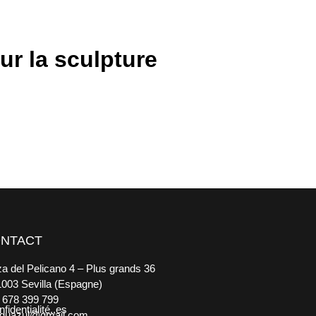
ur la sculpture
NTACT
za del Pelicano 4 – Plus grands 36
1003 Sevilla (Espagne)
 678 399 799
fidentialité,,es
guazul@gmail.com