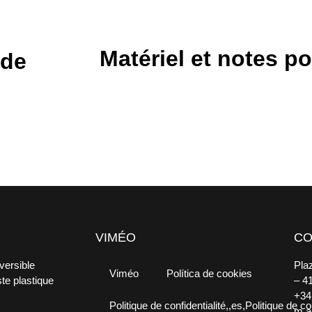
Matériel et notes po
 de
VIMÉO
CO
versible
Pla
Viméo
Política de cookies
ste plastique
– 4
+34
Politique de confidentialité,,es,Politique de con
m.a