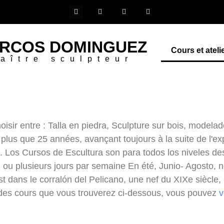
RCOS DOMINGUEZ
Cours et ateli
aître sculpteur
oisir entre : Talla en piedra, Sculpture sur bois, modela
s que 25 années, avançant toujours à la suite de l'expé
. Los Cursos de Escultura son para todos los niveles des
 ou plusieurs jours par semaine En été, Junio- Agosto, no
st dans le corralón del Pelicano, une nef du XIXe siècle, e
n des cours que vous trouverez ci-dessous, vous pouvez
v