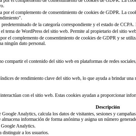
da por el complemento de consentimiento de cookies de GDPR. La cookie 
ro.
da por el complemento de consentimiento de cookies de GDPR. La cookie 
endimiento".
n predeterminado de la categoría correspondiente y el estado de CCPA. 
r el tema de WordPress del sitio web. Permite al propietario del sitio w
 por el complemento de consentimiento de cookies de GDPR y se utiliza 
a ningún dato personal.
 compartir el contenido del sitio web en plataformas de redes sociales, 
índices de rendimiento clave del sitio web, lo que ayuda a brindar una m
interactúan con el sitio web. Estas cookies ayudan a proporcionar inform
Descripción
 Google Analytics, calcula los datos de visitantes, sesiones y campañas 
kie almacena información de forma anónima y asigna un número generado 
r Google Analytics.
distinguir a los usuarios.