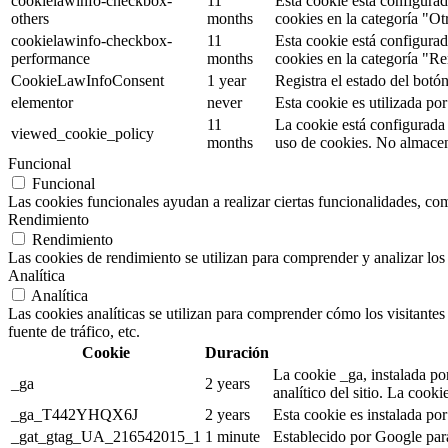
cookielawinfo-checkbox-
11
Esta cookie está configura
others
months
cookies en la categoría "Ot
cookielawinfo-checkbox-
11
Esta cookie está configura
performance
months
cookies en la categoría "R
CookieLawInfoConsent
1 year
Registra el estado del botó
elementor
never
Esta cookie es utilizada po
11
La cookie está configurada
viewed_cookie_policy
months
uso de cookies. No almacen
Funcional
Funcional
Las cookies funcionales ayudan a realizar ciertas funcionalidades, como
Rendimiento
Rendimiento
Las cookies de rendimiento se utilizan para comprender y analizar los 
Analítica
Analítica
Las cookies analíticas se utilizan para comprender cómo los visitantes 
fuente de tráfico, etc.
Cookie
Duración
La cookie _ga, instalada por
_ga
2 years
analítico del sitio. La coo
_ga_T442YHQX6J
2 years
Esta cookie es instalada po
_gat_gtag_UA_216542015_1
1 minute
Establecido por Google para 