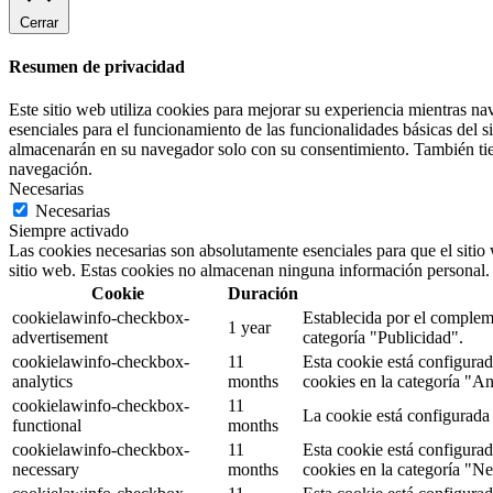
Cerrar
Resumen de privacidad
Este sitio web utiliza cookies para mejorar su experiencia mientras na
esenciales para el funcionamiento de las funcionalidades básicas del 
almacenarán en su navegador solo con su consentimiento. También tiene
navegación.
Necesarias
Necesarias
Siempre activado
Las cookies necesarias son absolutamente esenciales para que el sitio 
sitio web. Estas cookies no almacenan ninguna información personal.
Cookie
Duración
cookielawinfo-checkbox-
Establecida por el compleme
1 year
advertisement
categoría "Publicidad".
cookielawinfo-checkbox-
11
Esta cookie está configura
analytics
months
cookies en la categoría "Aná
cookielawinfo-checkbox-
11
La cookie está configurada 
functional
months
cookielawinfo-checkbox-
11
Esta cookie está configura
necessary
months
cookies en la categoría "Ne