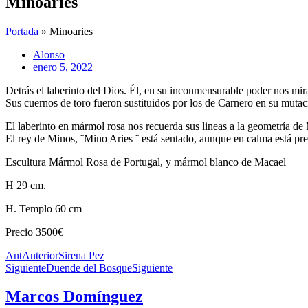
Minoaries
Portada
»
Minoaries
Alonso
enero 5, 2022
Detrás el laberinto del Dios. Él, en su inconmensurable poder nos mira
Sus cuernos de toro fueron sustituidos por los de Carnero en su mutac
El laberinto en mármol rosa nos recuerda sus lineas a la geometría d
El rey de Minos, ¨Mino Aries ¨ está sentado, aunque en calma está pre
Escultura Mármol Rosa de Portugal, y mármol blanco de Macael
H 29 cm.
H. Templo 60 cm
Precio 3500€
Ant
Anterior
Sirena Pez
Siguiente
Duende del Bosque
Siguiente
Marcos Domínguez