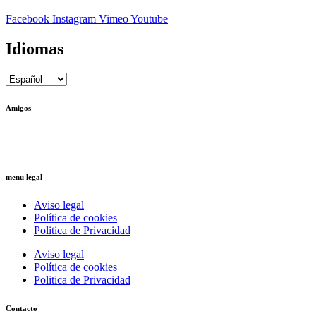
Facebook
Instagram
Vimeo
Youtube
Idiomas
Amigos
Ctrl+Z
– Arquitectura Reversible
Ricardo Llinares
– Artista Plástico
menu legal
Aviso legal
Política de cookies
Politica de Privacidad
Aviso legal
Política de cookies
Politica de Privacidad
Contacto